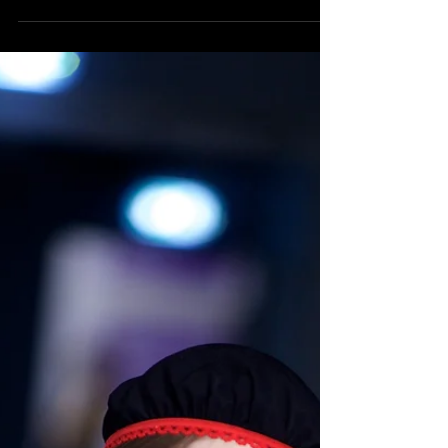
Алиса Свинцицкая
В студии театра с января 2022 года День
рождения 11.03.2009 Роли текущего
репертуара: Головастый "Собаки" Белый
Ангел "Падшие ангелы" Маугли "Маугли"
Нуф-Нуф "Три поросёнка" Муха
"Дюймовочка" Баба-Яга "В лесу родилась
ёлочка" Пьеро "Приключения Буратино"
Татошка "Волшебник Изумрудного города"
Снеговик "Не сердите Деда Мороза" Ослик
Иа-иа "Винни-Пух и все-все-все..." Ворона
"Оранжевый ёжик" Носорог "Как Львёнок и
Черепаха песню пели" Ро "Повелитель мух"
Сыгранные роли: Утёнок