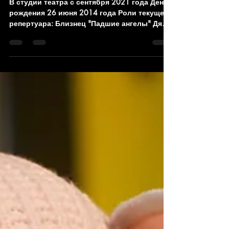
Михаэль Пуолакайнен
В студии театра с сентября 2021 года День
рождения 26 июня 2014 года Роли текущего
репертуара: Близнец "Падшие ангелы" Дядя
Фёдор "Новый год в Простоквашино" Дядя
Фёдор "Лето в Простоквашино" Лягушонок
"Дюймовочка" Малыш "Малыш и Карлсон"
Лягушонок "Приключения Буратино"
Домашний "Собаки" Мишка "Фантазёры"
Мальчик "Не сердите Деда Мороза" Заяц
"Как Львёнок и Черепаха пели песню"