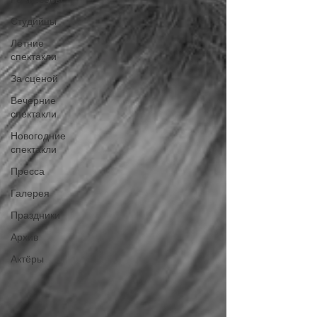
Студийцы
Летние
спектакли
За сценой
Вечерние
спектакли
Новогодние
спектакли
Пресса
Галерея
Праздники
Архив
Актёры