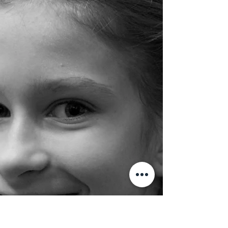
В студии театра с января 2017 года День
рождения 29.09.2010 Роли текущего
репертуара: Новые "Собаки" Белый Ангел
"Падшие ангелы" Муха "Дюймовочка"
Бандер-Лог, Волки "Маугли" Наф-Наф "Три
поросёнка" Заяц "В лесу родилась ёлочка"
Арлекин "Приключения Буратино" Галчонок
"Лето в Простоквашино" Снеговик "Не
сердите Деда Мороза" Кролик "Винни-Пух и
все-все-все..." Черепаха "Как Львёнок и
Черепаха песню пели" Хрюша "Повелитель
мух" Сыгранные роли: Утёнок "Дикий"
Козлёнок "Волк и се