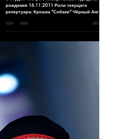
Aleksandr Puolakainen
27 апр. 2025 г.
1 мин. чтения
Кира Крук
В студии театра с января 2022 года День
рождения 16.11.2011 Роли текущего
репертуара: Крошка "Собаки" Чёрный Ангел
"Падшие ангелы" Муха "Дюймовочка"
Бандер-Лог "Маугли" Ниф-Ниф "Три
поросёнка" Буратино "Приключения
Буратино" Снеговик "Не сердите Деда
Мороза" Пятачок "Винни-Пух и все-все-все..."
Львёнок "Как Львёнок и Черепаха пели
песню" Сыгранные роли: Утёнок "Дикий"
Шишка "Новый год Дракоши Гоши"
Лягушонок "Дюймовочка"