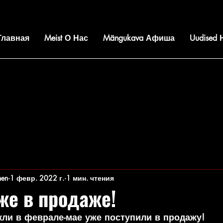
 Главная
Meist О Нас
Mängukava Афиша
Uudised
nen
1 февр. 2022 г.
1 мин. чтения
же в продаже!
кли в феврале-мае уже поступили в продажу!