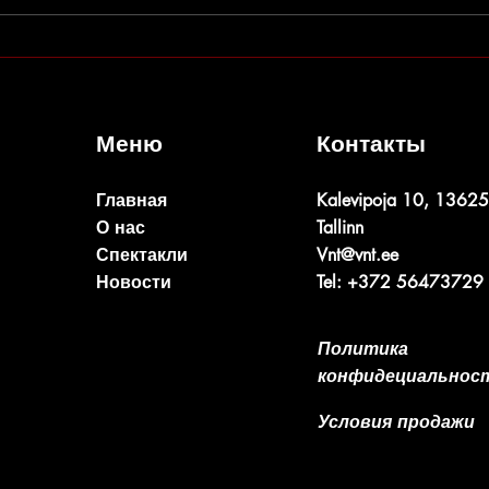
Изменения в репертуаре
Летн
AED 
Меню
Контакты
Главная
Kalevipoja 10, 13625
О нас
Tallinn
Спектакли
Vnt@vnt.ee
Новости
Tel: +372 56473729
Политика
конфидециальнос
Условия продажи