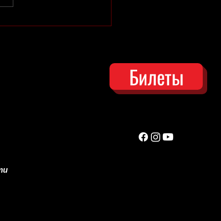
ий сезон в Зоне отдыха
открыт!
Билеты
ти