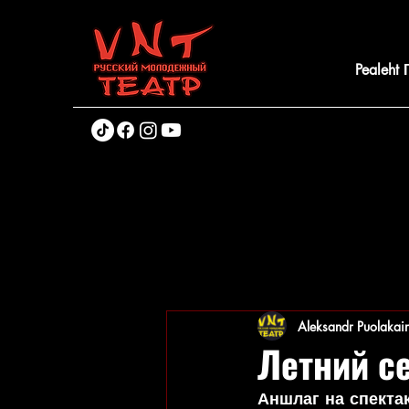
Pealeht
Aleksandr Puolakai
Летний с
Аншлаг на спект