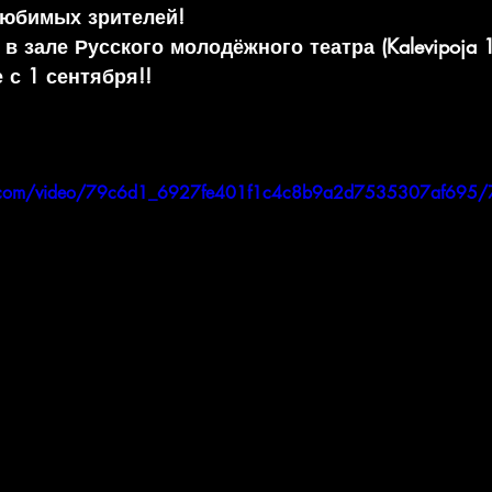
любимых зрителей!
 зале Русского молодёжного театра (Kalevipoja 10,
 с 1 сентября!!
tic.com/video/79c6d1_6927fe401f1c4c8b9a2d7535307af695/