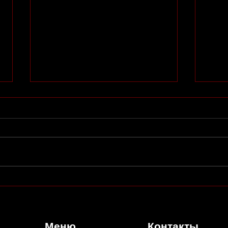
Александр Пуолакайнен:
Карл
молодежный театр — это
в Ру
состояние души
Меню
Контакты