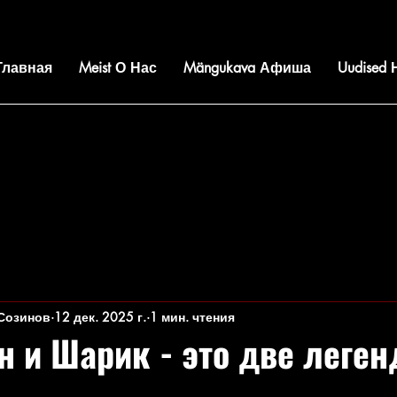
 Главная
Meist О Нас
Mängukava Афиша
Uudised
 Созинов
12 дек. 2025 г.
1 мин. чтения
н и Шарик - это две леген