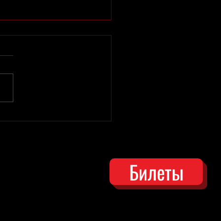
нения в репертуаре
Билеты