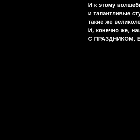
И к этому волшебн
и талантливые ст
такие же великол
И, конечно же, н
С ПРАЗДНИКОМ, ВС