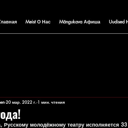
 Главная
Meist О Нас
Mängukava Афиша
Uudised
nen
20 мар. 2022 г.
1 мин. чтения
года!
а, Русскому молодёжному театру исполняется 33 