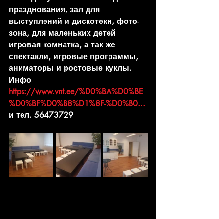
празднования, зал для 
выступлений и дискотеки, фото-
зона, для маленьких детей 
игровая комнатка, а так же  
спектакли, игровые программы, 
аниматоры и ростовые куклы.
Инфо 
https://www.vnt.ee/%D0%BA%D0%BE
%D0%BF%D0%B8%D1%8F-%D0%B0...
и тел. 56473729