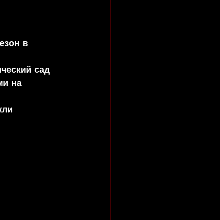
езон в 
ический сад 
ми на 
кли 