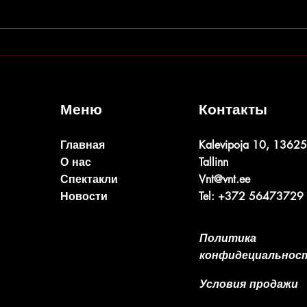
Изме
Набор в студии театра открыт!
Меню
Контакты
Главная
Kalevipoja 10, 13625
О нас
Tallinn
Спектакли
Vnt@vnt.ee
Новости
Tel: +372 56473729
Политика
конфидециальнос
Условия продажи