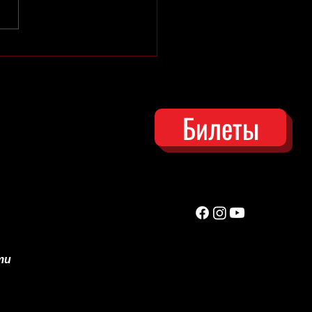
нения в репертуаре
Билеты
ти