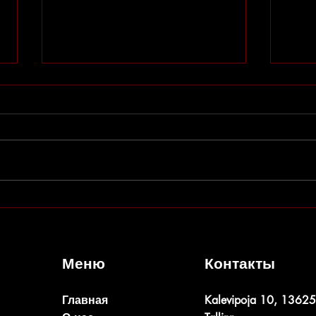
Изме
Набор в студии театра открыт!
Меню
Контакты
Главная
Kalevipoja 10, 13625