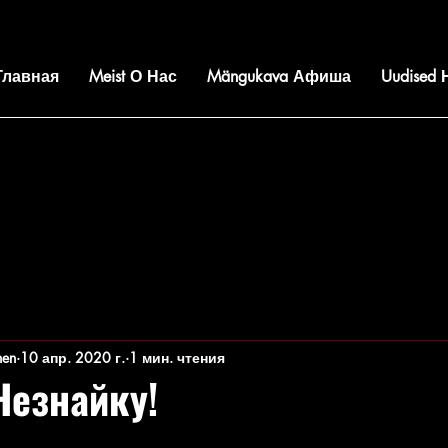
 Главная
Meist О Нас
Mängukava Афиша
Uudised
nen
10 апр. 2020 г.
1 мин. чтения
Незнайку!