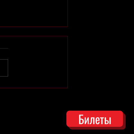
нения в репертуаре
Билеты