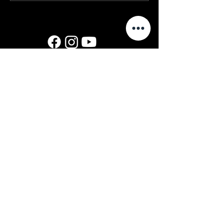
открыт!
© 2025 VENE NOORSOOTEATER
MTÜ
Меню
Главная
О нас
Спектакли
Новости
Контакты