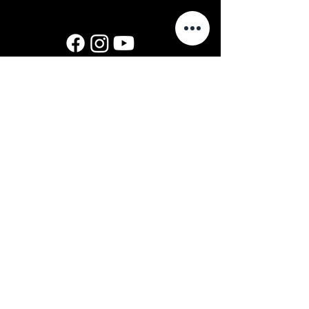
© 2025 VENE NOORSOOTEATER
MTÜ
Меню
Главная
О нас
Спектакли
Новости
Контакты
Kalevipoja 10, 13625 Tallinn