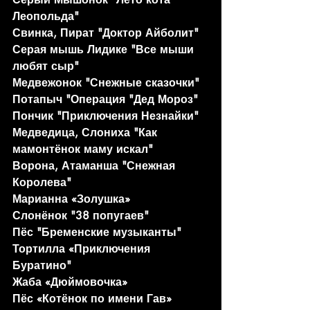
Леопольда"
Свинка, Пират "Доктор Айболит"
Серая мышь Лидике "Все мыши 
любят сыр"
Медвежонок "Снежные сказочки"
Потапыч "Операция "Дед Мороз"
Пончик "Приключения Незнайки"
Медведица, Слониха "Как 
мамонтёнок маму искал"
Ворона, Атаманша "Снежная 
Королева"
Марианна «Золушка»
Слонёнок "38 попугаев"
Пёс "Бременские музыканты"
Тортилла «Приключения 
Буратино"
Жаба «Дюймовочка»
Пёс «Котёнок по имени Гав»