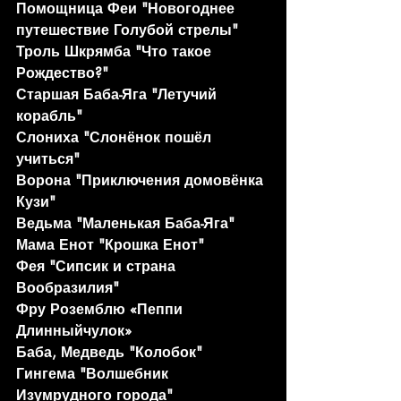
Помощница Феи "Новогоднее 
путешествие Голубой стрелы"
Троль Шкрямба "Что такое 
Рождество?"
Старшая Баба-Яга "Летучий 
корабль"
Слониха "Слонёнок пошёл 
учиться"
Ворона "Приключения домовёнка 
Кузи"
Ведьма "Маленькая Баба-Яга"
Мама Енот "Крошка Енот"
Фея "Сипсик и страна 
Вообразилия"
Фру Роземблю «Пеппи 
Длинныйчулок»
Баба, Медведь "Колобок"
Гингема "Волшебник 
Изумрудного города"