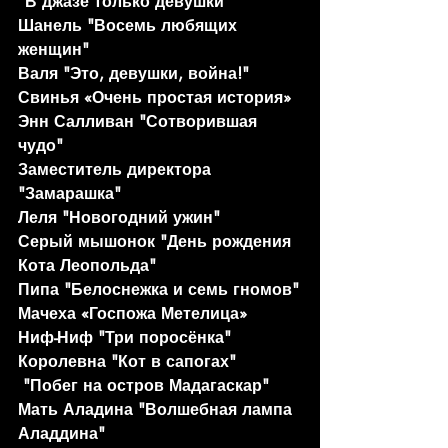
"В джазе только девушки"
Шанель "Восемь любящих 
женщин"
Валя "Это, девушки, война!"
Свинья «Очень простая история»
Энн Салливан "Сотворившая 
чудо"
Заместитель директора 
"Замарашка"
Леля "Новогодний ужин"
Серый мышонок "День рождения 
Кота Леопольда"
Пипа "Белоснежка и семь гномов"
Мачеха «Госпожа Метелица»
Ниф-Ниф "Три поросёнка"
Королевна "Кот в сапогах"
 "Побег на остров Мадагаскар"
Мать Аладина "Волшебная лампа 
Аладдина"