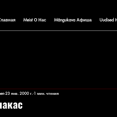
 Главная
Meist О Нас
Mängukava Афиша
Uudised
nen
23 янв. 2000 г.
1 мин. чтения
лакас