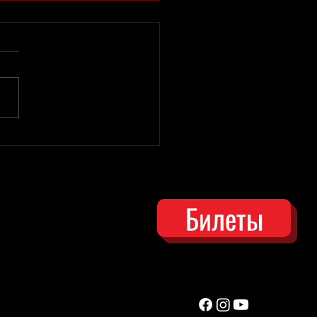
 Богомол
Билеты