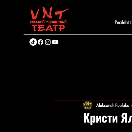
Pealeht
Aleksandr Puolakai
Кристи Я