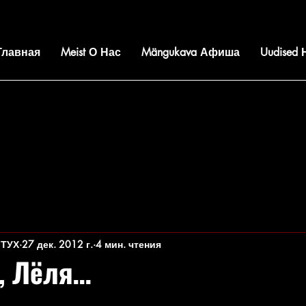
 Главная
Meist О Нас
Mängukava Афиша
Uudised
 ТУХ
27 дек. 2012 г.
4 мин. чтения
, Лёля…