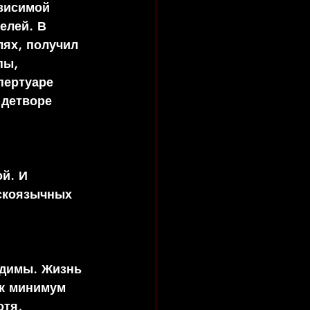
висимой 
елей. В 
ях, получил 
пы, 
пертуаре 
 детворе 
й. И 
сскоязычных 
одимы. Жизнь 
ак минимум 
тя, 