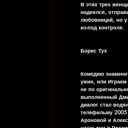
В этих трех женщ
надеялся, отправ
любовницей, но у 
из-под контроля.
Борис Тух
Комедию знаменит
ужин, или Играем
не по оригинально
выполненный Дмит
диалог стал водя
телефильму 2005 
Ароновой и Алек
наши дни в Росси