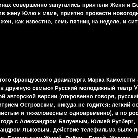
инах совершенно запутались приятели Женя и Б
ив жену Юлю к маме, приятно провести новогод
жен, как известно, семь пятниц на неделе, и си
ого французского драматурга Марка Камолетти 
 в дружную семью» Русский молодежный театр V
й авторской версии (откровенно говоря, русский
рием Островским, никуда не годится: легкий о
нистым и тяжеловесным одновременно), а по ро
года с Александром Балуевым, Юлией Рутберг,
сандром Лыковым. Действие телефильма было п
ю, Бернар стал Женей, Робер – Борей, Жаклин – 