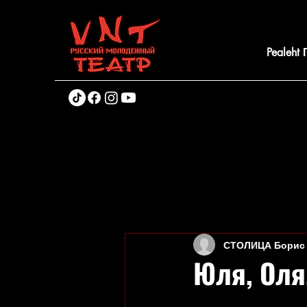
Pealeht
СТОЛИЦА Борис
Юля, Оля