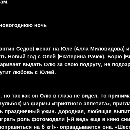
ам.
 новогоднюю ночь
тантин Седов) женат на Юле (Алла Миловидова) и
ть Новый год с Олей (Екатерина Рачек). Борю (В
варивает выдать Олю за свою подругу, не подозр
рутит любовь с Юлей. 
 но так как он Олю в глаза не видел, то принима
Кульбок) из фирмы «Приятного аппетита», пригл
ь праздничный ужин. Дородная, любящая выпить
грать роль фотомодели («Я ведь еще в кино сн
оправиться на 8 кг!» - оправдывается она. «Шест