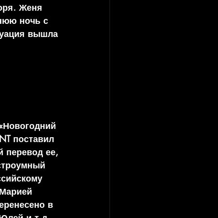
оря. Женя 
нюю ночь с 
туация вышла 
«Новогодний 
NT поставил 
 перевод ее, 
строумный 
ссийскому 
 Марией 
еренесено в 
Юлей и т.д. 