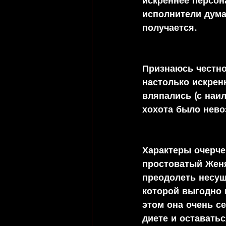
искреннее персон
исполнители дума
получается.
Признаюсь честно
настолько искрен
вляпались (с наи
хохота было нево
Характеры очерче
простоватый Женя
преодолеть несущ
которой выгодно 
этом она очень се
диете и оставатьс