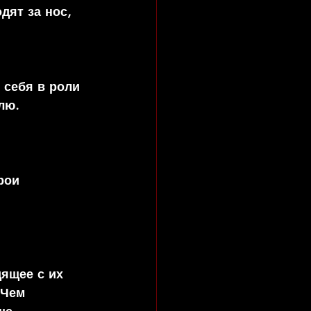
дят за нос, 
 себя в роли 
лю. 
 
рои 
ящее с их 
 Чем 