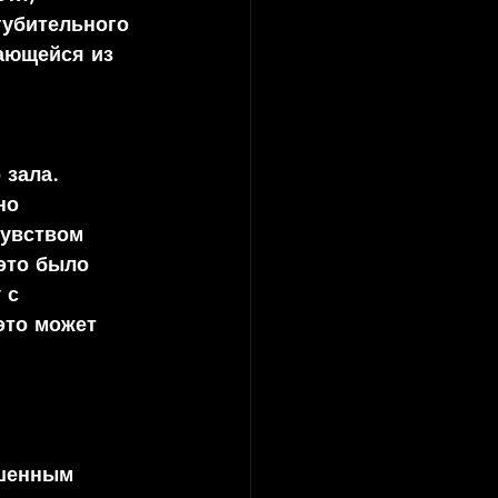
губительного 
ающейся из 
 зала. 
но 
чувством 
это было 
 с 
это может 
 
ушенным 