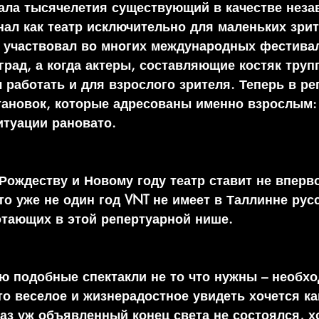
ачала тысячелетия существующий в качестве неза
нал как театр исключительно для маленьких зрит
н участвовал во многих международных фестивал
град, а когда актеры, составляющие костяк труп
 работать и для взрослого зрителя. Теперь в ре
тановок, которые адресованы именно взрослым:
итуации рановато. 
Рождеству и Новому году театр ставит не вперво
что уже не один год VNT не имеет в Таллинне ру
отающих в этой репертуарной нише.
ю подобные спектакли не то что нужны – необх
-то веселое и жизнерадостное увидеть хочется к
Раз уж объявленный конец света не состоялся, хо