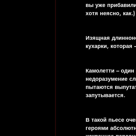
вы уже прибавили!
хотя неясно, как.)
Изящная длинноно
кухарки, которая 
Камолетти – один
недоразумение сле
пытаются выпутат
запутывается. 
В такой пьесе оч
героями абсолютн