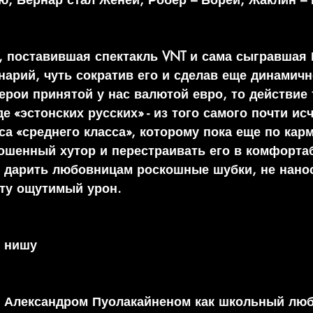
 поставившая спектакль VNT и сама сыгравшая 
арий, чуть сократив его и сделав еще динамичнее
ерои принятой у нас валютой евро, то действие 
е «эстонских русских» - из того самого почти ис
са «среднего класса», которому пока еще по кар
ошенный хутор и перестраивать его в комфорта
 дарить любовницам роскошные шубки, не нано
ту ощутимый урон.
ю нишу
 Александром Пуолакайненом как школьный люб