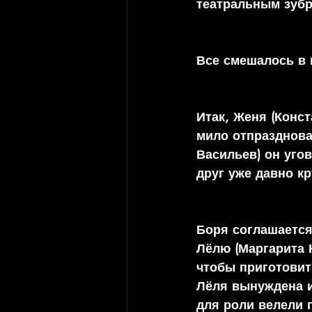
театральным зубр
Все смешалось в
Итак, Женя (Конс
мило отпразднова
Васильев) он уго
друг уже давно к
Боря соглашается,
Лёлю (Маргарита 
чтобы приготовит
Лёля вынуждена и
для роли велели п