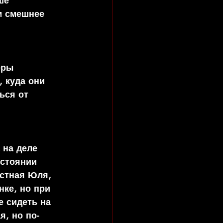
ше 
м смешнее 
еры 
 куда они 
ься от 
 на деле 
стоянии 
стная Юля, 
ке, но при 
е сидеть на 
я, но по-