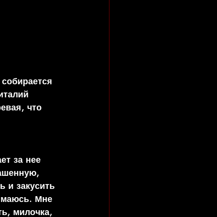
 собирается 
италий 
евая, что 
ет за нее 
ашенную, 
 и закусить 
имаюсь. Мне 
ь, милочка, 