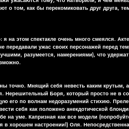
ажи ужасаются тому, что натворили, и чем мень
ют о том, как бы перекомиковать друг друга, те
: я на этом спектакле очень много смеялся. Акт
не передавали ужас своих персонажей перед тем,
лучшими, разумеется, намерениями), что удержат
зможно. 
ны точно. Мнящий себя невесть каким крутым, а
. Нерешительный Боря, который просто не в со
ую его по волнам недоразумений стихию. Преле
вести себя как положено анекдотической блондин
бе на уме. Капризная как все модели (попробуйт
я в хорошем настроении!) Оля. Непосредственна