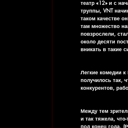
театр «12» и с н
труппы, VNT начи
таком качестве о
там множество на
повзрослели, стал
около десяти пос
вникать в такие с
Легкие комедии к 
получилось так, 
конкурентов, раб
Между тем зрител
и так тяжела, что
под конец года. (