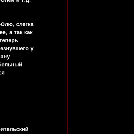
Юлю, слегка 
, а так как 
теперь 
чезнувшего у 
ману 
бельный 
ся 
ительский 