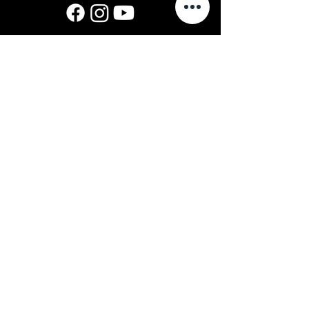
© 2025 VENE NOORSOOTEATER
MTÜ
Меню
Главная
О нас
Спектакли
Новости
Контакты
Kalevipoja 10, 13625 Tallinn
Vnt@vnt.ee