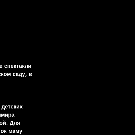
е спектакли 
ком саду, в 
 детских 
имира 
ой. Для 
нок маму 