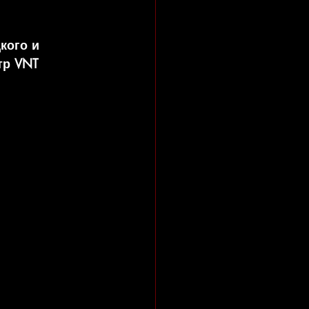
кого и 
тр VNT 