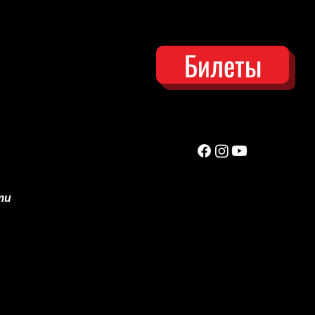
дежный театр — это
ояние души
Билеты
ти