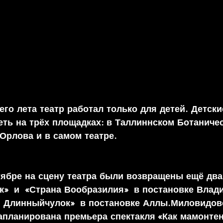
го лета театр работал только для детей. Детски
ть на трёх площадках: в Таллиннском Ботаничес
 Орлова и в самом театре.
нтябре на сцену театра были возвращены ещё два
к»  и  «Страна Вообразилия»  в постановке Влад
и Длинныйчулок»  в постановке Аллы.Миловидов
запланирована премьера спектакля «Как мамонте