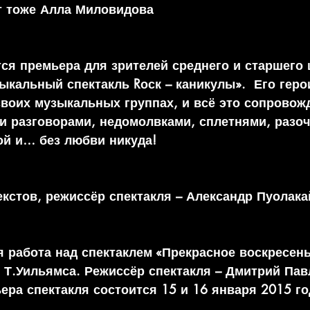
ит тоже Алла Миловидова
тся премьера для зрителей среднего и старшего
ыкальный спектакль Rоск – каникулы».  Его геро
воих музыкальных группах, и всё это сопровожд
и разговорами, недомолвками, сплетнями, разо
ой и… без любви никуда!
екстов, режиссёр спектакля – Александр Пуолака
я работа над спектаклем «Прекрасное воскресень
 Т.Уильямса. Режиссёр спектакля – Дмитрий Павл
ера спектакля состоится 15 и 16 января 2015 го