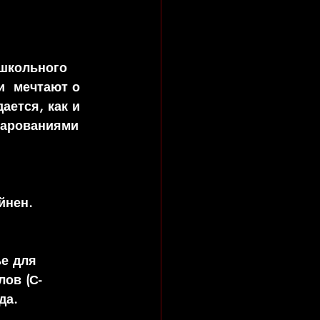
 школьного 
и  мечтают о 
ается, как и 
чарованиями 
йнен.
е для 
ов (С-
да.