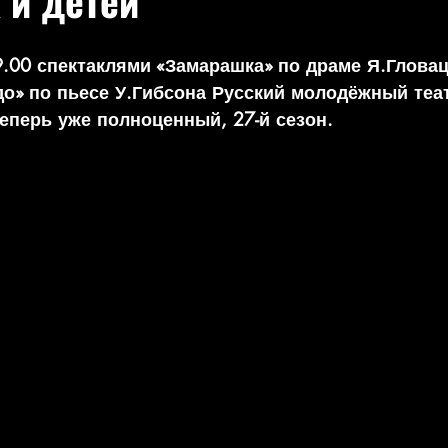
 и детей
9.00 спектаклями «Замарашка» по драме Я.Гловац
о» по пьесе У.Гибсона Русский молодёжный теа
теперь уже полноценный, 27-й сезон.