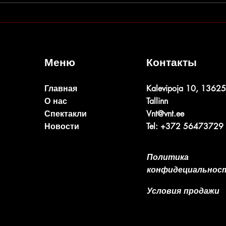
Приключения Буратино в
Прем
Ботаническом саду
ХВОС
Меню
Контакты
Главная
Kalevipoja 10, 13625
О нас
Tallinn
Спектакли
Vnt@vnt.ee
Новости
Tel: +372 56473729
Политика
конфидециальнос
Условия продажи