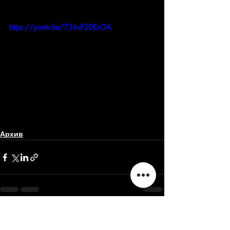
https://youtu.be/756vF2DEsOA
Архив
Недавние посты
Смотреть все