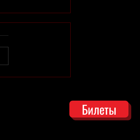
сандр Пуолакайнен:
дежный театр — это
ояние души
Билеты