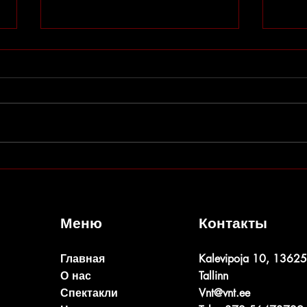
Борис Тух: Собака на сцене
Алек
моло
сост
Меню
Контакты
Главная
Kalevipoja 10, 13625
О нас
Tallinn
Спектакли
Vnt@vnt.ee