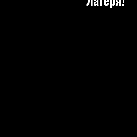
лагеря!