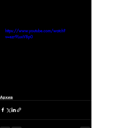
https://www.youtube.com/watch?
v=ezr9LuxV8p0
Архив