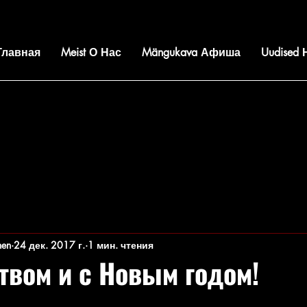
 Главная
Meist О Нас
Mängukava Афиша
Uudised
nen
24 дек. 2017 г.
1 мин. чтения
твом и с Новым годом!