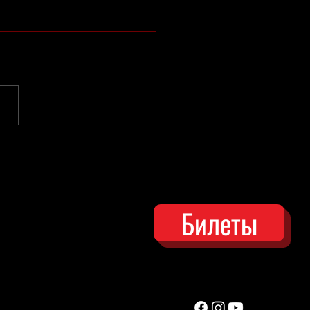
нения в репертуаре
Билеты