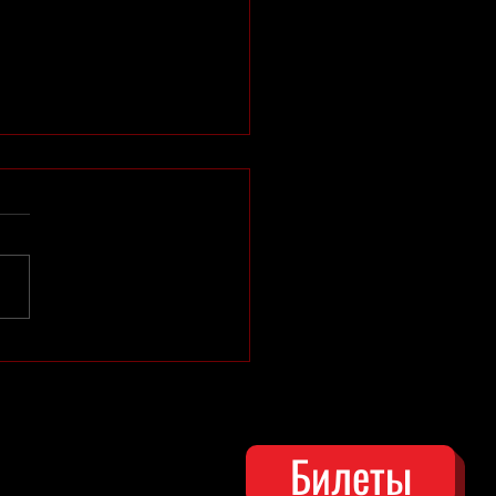
ий сезон в Зоне отдыха
открыт!
Билеты