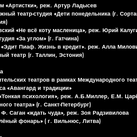
ам «Артистки», реж. Артур Ладысев
ный театр-студия «Дети понедельника (г. Сорта
ия)
вский «Не всё коту масленица», реж. Юрий Калуг
удия «За углом» (г. Гатчина)
в «Эдит Пиаф. Жизнь в кредит». реж. Алла Милов
ый театр (г. Таллин, Эстония)
ца
тельских театров в рамках Международного теа
са «Авангард и традиции»
«Тонкая психология», реж. А.Б.Миллер, Е.М. Цар
ого театра» (г. Санкт-Петербург)
 Ф. Саган «ждать чуда», реж. Зоя Радзивилова
лёный фонарь» ( г. Вильнюс, Литва)