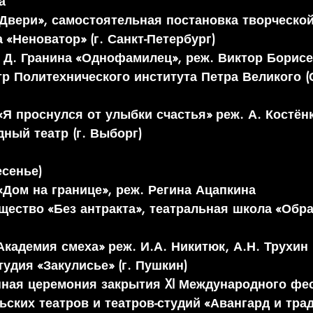
а
«Двери», самостоятельная постановка творческо
 «Неноватор» (г. Санкт-Петербург)
и Д. Гранина «Однофамилец», реж. Виктор Борис
р Политехнического института Петра Великого (
«Я проснулся от улыбки счастья» реж. А. Костён
ный театр (г. Выборг)
есенье)
«Дом на границе», реж. Регина Ацапкина
ество «Без антракта», театральная школа «Образ»
Академия смеха» реж. И.А. Никитюк, А.Н. Трухин
удия «Закулисье» (г. Пушкин)
нная церемония закрытия XI Международного фе
ских театров и театров-студий «Авангард и трад