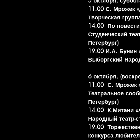
5 октября, суббот
11.00 С. Мрожек 
Творческая группа
14.00  По повест
Студенческий теат
Петербург)
19.00 И.А. Бунин 
Выборгский Народ
6 октября, (воскр
11.00  С. Мрожек 
Театральное сообщ
Петербург)     
14.00  К.Митани «
Народный театр-ст
19.00  Торжестве
конкурса любитель