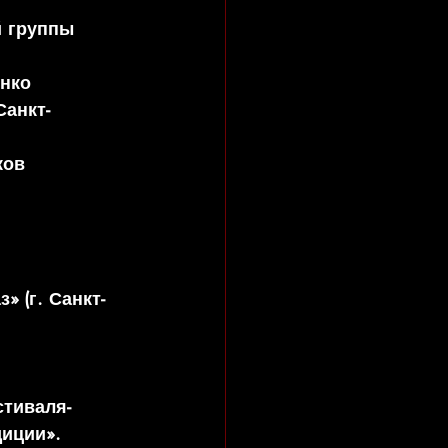
й группы
енко
Санкт-
ков
 (г. Санкт-
стиваля-
иции». 