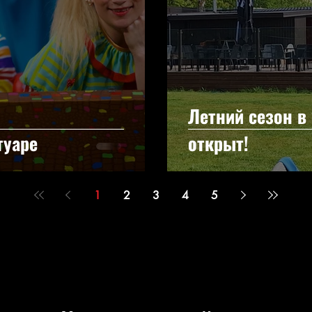
Летний сезон в
туаре
открыт!
1
2
3
4
5