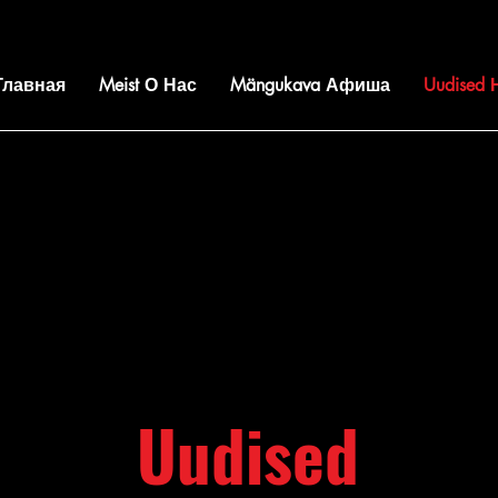
 Главная
Meist О Нас
Mängukava Афиша
Uudised
Uudised