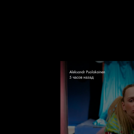
Aleksandr Puolakainen
5 часов назад