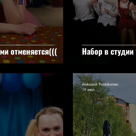
ми отменяется(((
Набор в студии 
Aleksandr Puolakainen
19 июл.