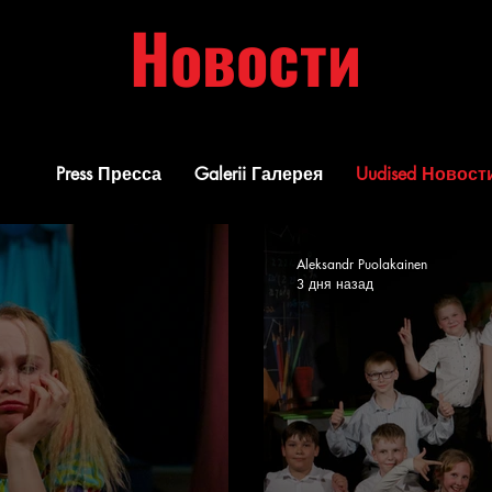
Новости
Press Пресса
Galerii Галерея
Uudised Новост
Aleksandr Puolakainen
3 дня назад