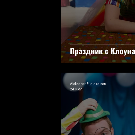
Праздник с Клоуна
Aleksandr Puolakainen
24 июл.