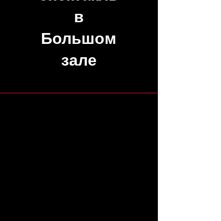
в
Большом
зале
Цены
Õhtu etendused Вечерние
спектакли
15€