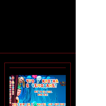
Laste etendused
Детские спектакли
12-15€
Süle pilet lapsele
Детям до
3-х лет билет "на руки"
5€