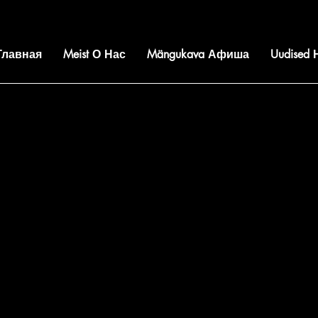
 Главная
Meist О Нас
Mängukava Афиша
Uudised