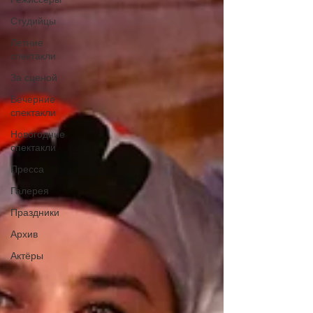
Студийцы
Летние
спектакли
За сценой
Вечерние
спектакли
Новогодние
спектакли
Пресса
Галерея
Праздники
Архив
Актёры