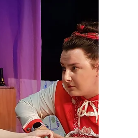
откровенный разговор актеров со
зрителями для нас важнее всего», –
рассказывает в интервью «Столице»
Александр Пуолакайнен, основатель,
директор, художественный руководитель
Русского молодежного театра. В
понедельник, 20 марта, театру исполнилось
34 года. Элла Аграновская stolitsa@tallinnlv.ee
По своей натуре Александр Пуолакайнен
человек мягкий, кулаком по столу никогда
не стучит. Но в этом и не