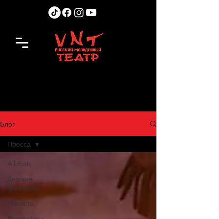
Блог
Пресса
All Posts
Детские
спектакли
Новости
Режиссёры