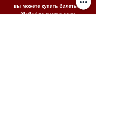
вы можете купить билеты в
Piletilevi по кнопке ниже
Piletilevi
© 2025 VENE NOORSOOTEATER
MTÜ
Меню
Главная
О нас