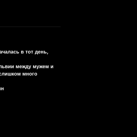
чалась в тот день, 
ильвии между мужем и 
слишком много 
ин