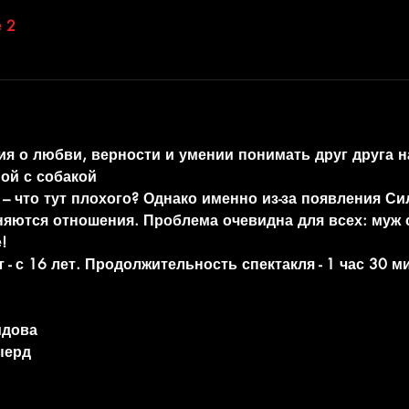
 2
ия о любви, верности и умении понимать друг друга на
ой с собакой
– что тут плохого? Однако именно из-за появления С
няются отношения. Проблема очевидна для всех: муж 
!
- с 16 лет. Продолжительность спектакля - 1 час 30 м
идова
ыерд