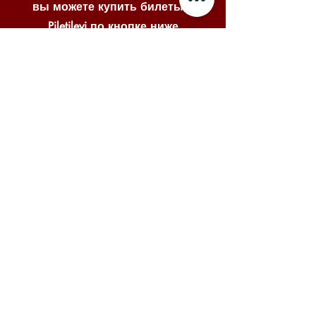
вы можете купить билеты в
Piletilevi по кнопке ниже
Piletilevi
© 2025 VENE NOORSOOTEATER
MTÜ
Меню
Главная
О нас
Спектакли