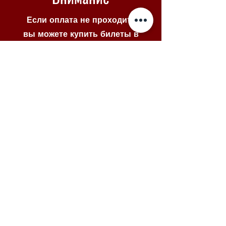
Если оплата не проходит -
вы можете купить билеты в
Piletilevi по кнопке ниже
Piletilevi
© 2025 VENE NOORSOOTEATER
MTÜ
Меню
Главная