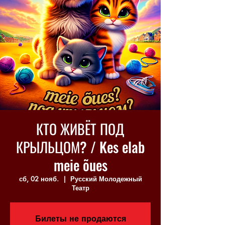
КТО ЖИВЁТ ПОД
КРЫЛЬЦОМ? / Kes elab
meie õues
сб, 02 нояб.
  |  
Русский Молодежный
Театр
Билеты не продаются