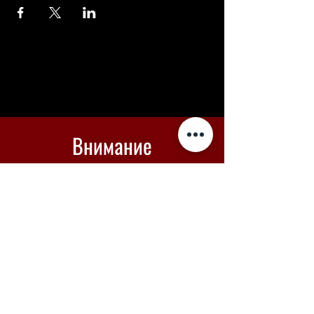
Внимание
Если оплата не проходит -
вы можете купить билеты в
Piletilevi по кнопке ниже
Piletilevi