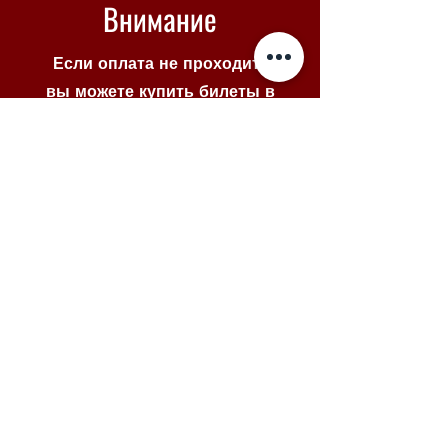
Внимание
Если оплата не проходит -
вы можете купить билеты в
Piletilevi по кнопке ниже
Piletilevi
© 2025 VENE NOORSOOTEATER
MTÜ
Меню