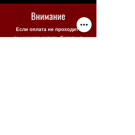
Внимание
Если оплата не проходит -
вы можете купить билеты в
Piletilevi по кнопке ниже
Piletilevi
© 2025 VENE NOORSOOTEATER
MTÜ