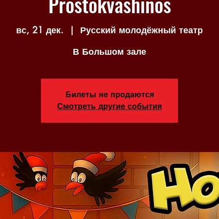
Prostokvashinos
вс, 21 дек.
  |  
Русский молодёжный театр
В Большом зале
Билеты не продаются
Смотреть другие события