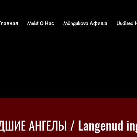
 Главная
Meist О Нас
Mängukava Афиша
Uudised
ДШИЕ АНГЕЛЫ / Langenud ing