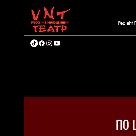
Pealeht
ПО 