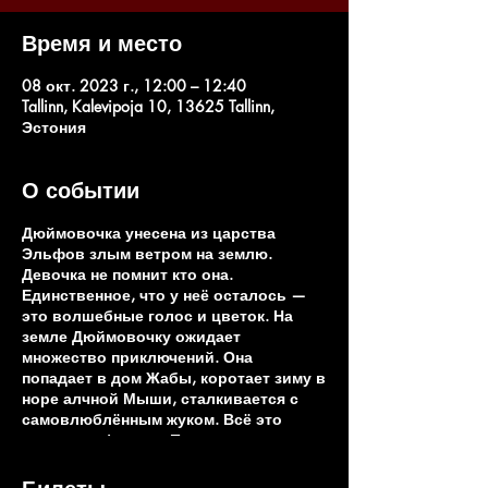
Время и место
08 окт. 2023 г., 12:00 – 12:40
Tallinn, Kalevipoja 10, 13625 Tallinn,
Эстония
О событии
Дюймовочка унесена из царства
Эльфов злым ветром на землю.
Девочка не помнит кто она.
Единственное, что у неё осталось —
это волшебные голос и цветок. На
земле Дюймовочку ожидает
множество приключений. Она
попадает в дом Жабы, коротает зиму в
норе алчной Мыши, сталкивается с
самовлюблённым жуком. Всё это
время эльфы и их Принц
разыскивают свою Королеву. При
встрече с ними Дюймовочка