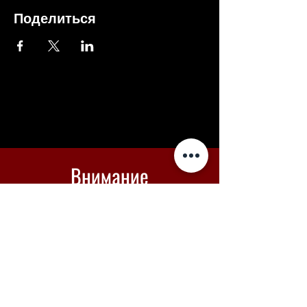
Поделиться
Внимание
Если оплата не проходит -
вы можете купить билеты в
Piletilevi по кнопке ниже
Piletilevi