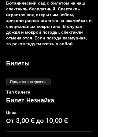
Ботанический сад с билетом на наш
спектакль бесплатный. Спектакль
играется под открытым небом,
зрители располагаются на скамейках и
специальных покрытиях. В случае
дождя и мокрой погоды, спектакли
отменяются. Если погода пасмурная,
то рекомендуем взять с собой
зонтики.
Билеты
Автор - Николай Носов
Режиссёр - Алла Миловидова
Музыка - Григорий Гладков
Продажа завершена
В ролях:
Незнайка - Марина Лыжина
Тип билета
Знайка - Алла Миловидова или
Билет Незнайка
Виталий Васильев
Музыкант Гусля - Константин
Цена
Седов
Поет Цветик - Екатерина Рачек
От 3,00 € до 10,00 €
Доктор Пилюлькин - Альберт
Свиридецкий
Пончик - Маргарита Кульбок