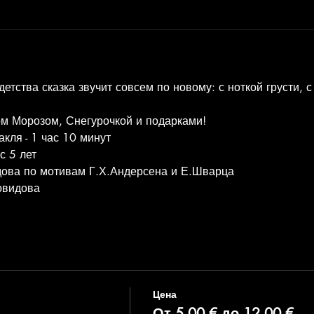
етства сказка звучит совсем по новому: с ноткой грусти, с
ом Морозом, Снегурочкой и подарками!
кля - 1 час 10 минут
с 5 лет
дова по мотивам Г.Х.Андерсена и Е.Шварца
овидова
Цена
От 5,00 € до 12,00 €