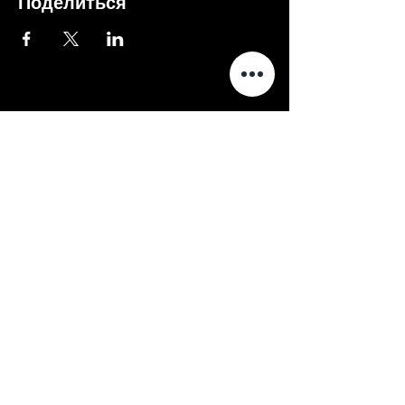
Поделиться
Внимание
Если оплата не проходит -
вы можете купить билеты в
Piletilevi по кнопке ниже
Piletilevi