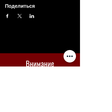
Поделиться
Внимание
Если оплата не проходит -
вы можете купить билеты в
Piletilevi по кнопке ниже
Piletilevi