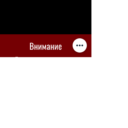
Внимание
Если оплата не проходит -
вы можете купить билеты в
Piletilevi по кнопке ниже
Piletilevi