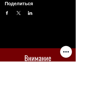
Поделиться
Внимание
Если оплата не проходит -
вы можете купить билеты в
Piletilevi по кнопке ниже
Piletilevi