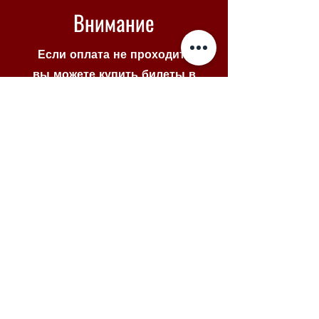
Внимание
Если оплата не проходит -
вы можете купить билеты в
Piletilevi по кнопке ниже
Piletilevi
© 2025 VENE NOORSOOTEATER
MTÜ