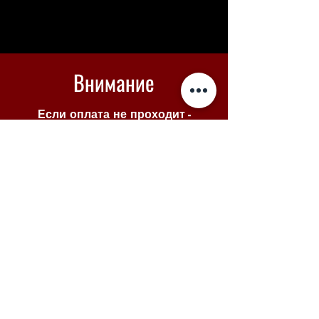
Внимание
Если оплата не проходит -
вы можете купить билеты в
Piletilevi по кнопке ниже
Piletilevi
© 2025 VENE NOORSOOTEATER