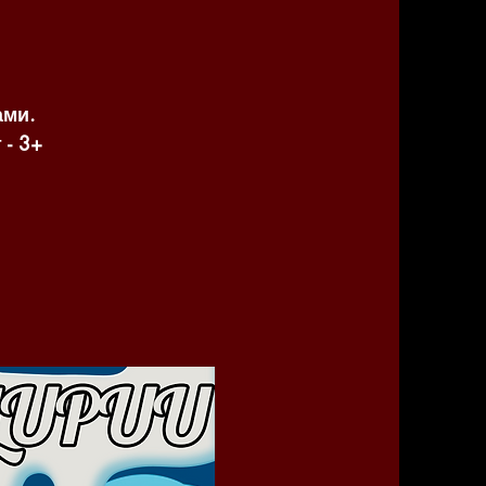
ами.
- 3+