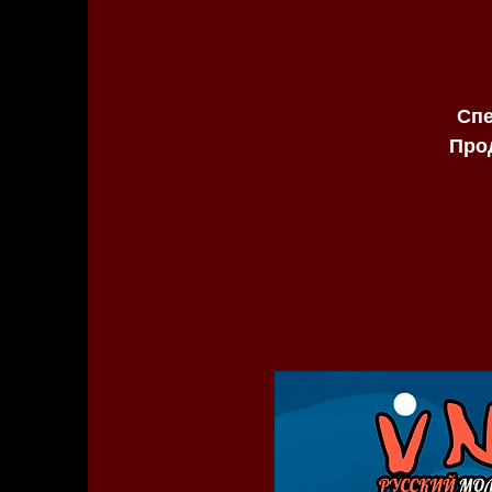
Спе
Про