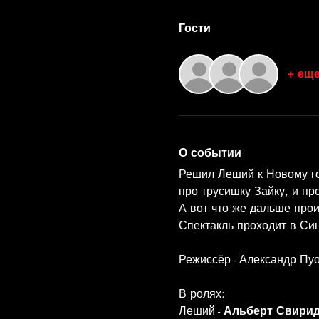
Гости
+ еще
О событии
Решил Леший к Новому год
про трусишку Зайку, и про
А вот что же дальше прои
Спектакль проходит в Син
Режиссёр - Александр Пу
В ролях:
Леший - 
Альберт Свири