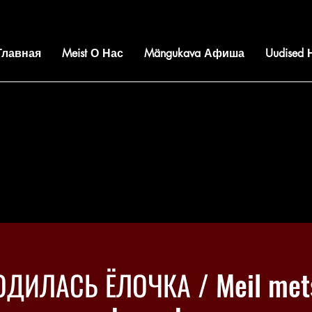
 Главная
Meist О Нас
Mängukava Афиша
Uudised
ОДИЛАСЬ ЁЛОЧКА / Meil mets