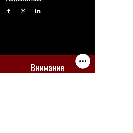
Внимание
Если оплата не проходит -
вы можете купить билеты в
Piletilevi по кнопке ниже
Piletilevi